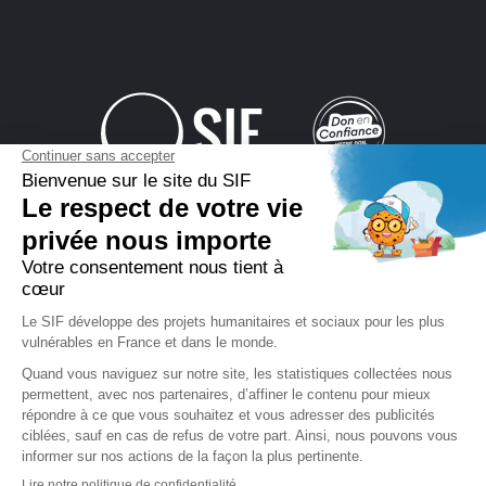
Tél : Administratif
+33(0)1
60 14 14 99
| Donateur
+33
(0)1 60 14 14 14
|
Contactez-
nous